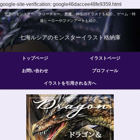
google-site-verification: google46daccee48fe9359.html
世界のモンスター、クリーチャー、悪魔、神様のイラストを紹介。ゲーム・特
撮ヒーローやファンアートも紹介。
七海ルシアのモンスターイラスト格納庫
トップページ
イラストページ
お問い合わせ
プロフィール
イラストを引用される方へ