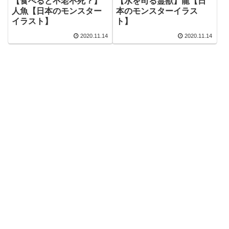
【食べると不老不死？】
【水を司る霊獣】龍【日
人魚【日本のモンスター
本のモンスターイラス
イラスト】
ト】
2020.11.14
2020.11.14