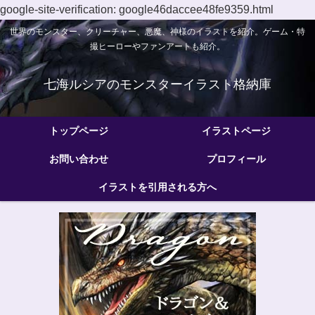
google-site-verification: google46daccee48fe9359.html
世界のモンスター、クリーチャー、悪魔、神様のイラストを紹介。ゲーム・特
撮ヒーローやファンアートも紹介。
七海ルシアのモンスターイラスト格納庫
トップページ
イラストページ
お問い合わせ
プロフィール
イラストを引用される方へ