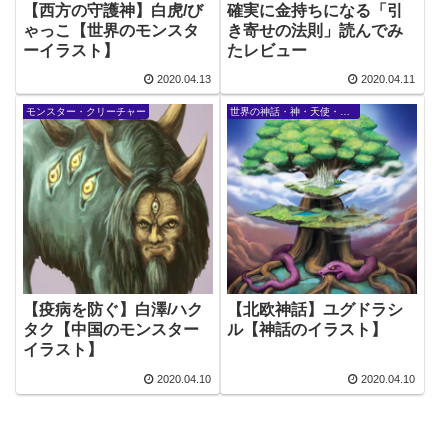
【西方の守護神】白虎/び
確実に金持ちになる「引
ゃっこ【世界のモンスタ
き寄せの法則」読んでみ
ーイラスト】
たレビュー
2020.04.13
2020.04.11
モンスター・クリーチャー
世界の神話・神・天使・精霊
【疫病を防ぐ】白澤/ハク
【北欧神話】ユグドラシ
タク【中国のモンスター
ル【神話のイラスト】
イラスト】
2020.04.10
2020.04.10