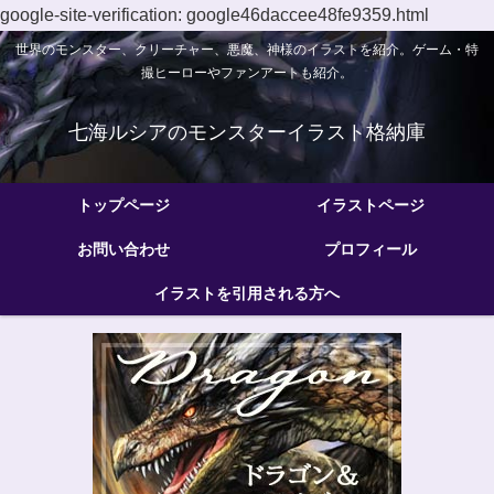
google-site-verification: google46daccee48fe9359.html
世界のモンスター、クリーチャー、悪魔、神様のイラストを紹介。ゲーム・特
撮ヒーローやファンアートも紹介。
七海ルシアのモンスターイラスト格納庫
トップページ
イラストページ
お問い合わせ
プロフィール
イラストを引用される方へ