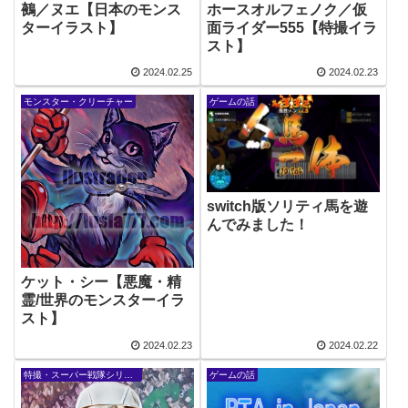
鵺／ヌエ【日本のモンス
ホースオルフェノク／仮
ターイラスト】
面ライダー555【特撮イラ
スト】
2024.02.25
2024.02.23
モンスター・クリーチャー
ゲームの話
switch版ソリティ馬を遊
んでみました！
ケット・シー【悪魔・精
霊/世界のモンスターイラ
スト】
2024.02.23
2024.02.22
特撮・スーパー戦隊シリーズ
ゲームの話