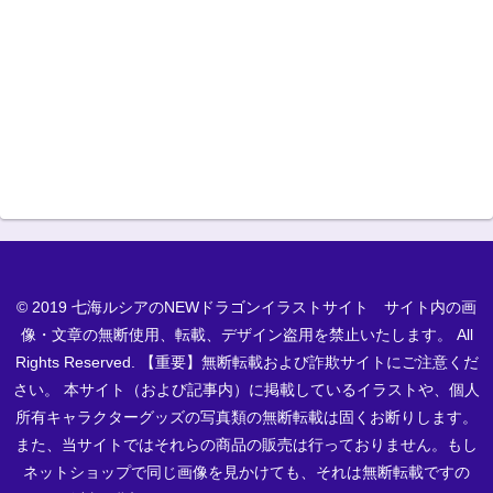
© 2019 七海ルシアのNEWドラゴンイラストサイト サイト内の画
像・文章の無断使用、転載、デザイン盗用を禁止いたします。 All
Rights Reserved. 【重要】無断転載および詐欺サイトにご注意くだ
さい。 本サイト（および記事内）に掲載しているイラストや、個人
所有キャラクターグッズの写真類の無断転載は固くお断りします。
また、当サイトではそれらの商品の販売は行っておりません。もし
ネットショップで同じ画像を見かけても、それは無断転載ですの