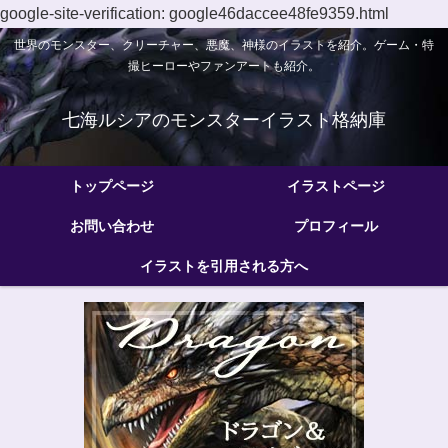
google-site-verification: google46daccee48fe9359.html
世界のモンスター、クリーチャー、悪魔、神様のイラストを紹介。ゲーム・特
撮ヒーローやファンアートも紹介。
七海ルシアのモンスターイラスト格納庫
トップページ
イラストページ
お問い合わせ
プロフィール
イラストを引用される方へ