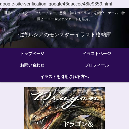
google-site-verification: google46daccee48fe9359.html
世界のモンスター、クリーチャー、悪魔、神様のイラストを紹介。ゲーム・特
撮ヒーローやファンアートも紹介。
七海ルシアのモンスターイラスト格納庫
トップページ
イラストページ
お問い合わせ
プロフィール
イラストを引用される方へ