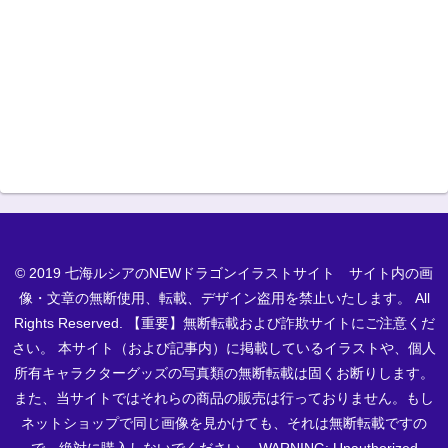
© 2019 七海ルシアのNEWドラゴンイラストサイト サイト内の画
像・文章の無断使用、転載、デザイン盗用を禁止いたします。 All
Rights Reserved. 【重要】無断転載および詐欺サイトにご注意くだ
さい。 本サイト（および記事内）に掲載しているイラストや、個人
所有キャラクターグッズの写真類の無断転載は固くお断りします。
また、当サイトではそれらの商品の販売は行っておりません。もし
ネットショップで同じ画像を見かけても、それは無断転載ですの