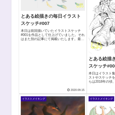
とある絵描きの毎日イラスト
スケッチ#007
本日は前回描いていたイラストスケッチ
#001を作品として仕上げていました。それ
はまた別の記事にて掲載いたします。最近
ポケモンを描いていなかったので、ポーズ
ラフを描いていました。ポケットモンスタ
ーより、ジュナイパー。御三家モクローか
らの進化系...
とある絵描
スケッチ#00
本日はイラスト
ストやスケッチ
らは2018年の
いた落書きです
と思いましたが
2020.09.15
ような気がして
ラフがす...
イラストメイキング
イラストメイキング