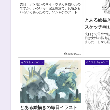
先日、ポケモンのサイトウさんを描いたの
ですが、いろいろ不完全燃焼で、反省点も
いろいろあったので、ソシャゲのアートブ
ック等みながら、練習していました。サイ
とある絵描
トウさん pic.twitter.com/sY9uVnQjS2— す
さのお@ポケモンイラ...
スケッチ#01
先日まで男性の
日は女性の筋肉
ました。しかし
的には需要は少
します。どちら
キの女性より、
2020.09.21
性の方が需要...
イラストメイキング
イラストメイキング
とある絵描きの毎日イラスト