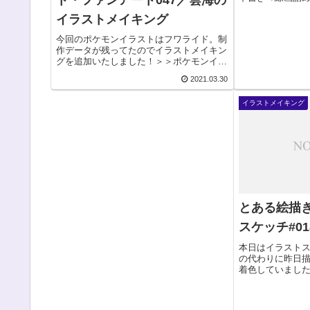
ト・ファンアート047／雲海の
するんですが、
イラストメイキング
ない気がします
した。ザシアン #Zaci
今回のポケモンイラストはフワライド。制
作データが残ってたのでイラストメイキン
グを追加いたしました！＞＞ポケモンイラ
スト46回目、メェークルのイラスト＞＞初
2021.03.30
登場は、ポケットモンスター、ダイヤモン
ド&パールシリーズ初の、ゴースト・ひこ
イラストメイキング
うの複合タ...
とある絵描
スケッチ#01
本日はイラスト
の代わりに昨日
着色していまし
さんの推しが描き
１、フライゴン #F
pic.twitter.com/