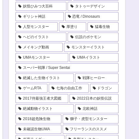
妖怪ひみつ大百科
タトゥーデザイン
ギリシャ神話
恐竜 / Dinosaurs
人型モンスター
厚塗り
猛毒生物
ヘビのイラスト
伝説のポケモン
メイキング動画
モンスターイラスト
UMAモンスター
UMAイラスト
スーパー戦隊 / Super Sentai
絶滅した生物イラスト
戦隊ヒーロー
ゲームRTA
七海の自由工作
ドラゴン
2017侍最強王者大図鑑
2022日本の妖怪伝説
絶滅動物イラスト
北欧神話
2018超危険生物
獅子・虎型モンスター
未確認生物UMA
フリーランスのススメ