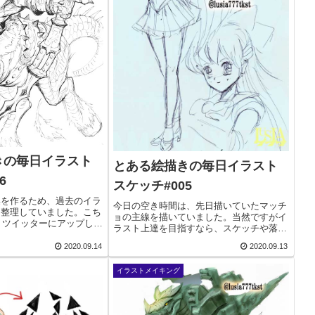
きの毎日イラスト
とある絵描きの毎日イラスト
6
スケッチ#005
集を作るため、過去のイラ
今日の空き時間は、先日描いていたマッチ
を整理していました。こち
ョの主線を描いていました。当然ですがイ
頃、ツイッターにアップして
ラスト上達を目指すなら、スケッチや落書
。色を塗って仕上げようか
きを沢山こなすだけではあまり効果がない
、これはこのままでもいい
2020.09.14
2020.09.13
と考えています。そのスケッチを先々、完
、そのまま残しています。
成させるイラストに生かせるかどうか、も
イラストメイキング
重要かなと思...