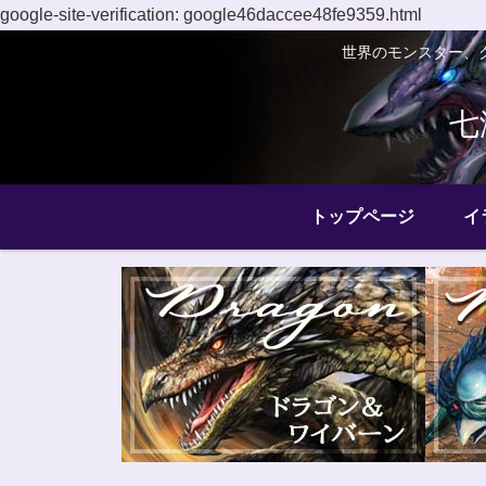
google-site-verification: google46daccee48fe9359.html
世界のモンスター、
七
トップページ
イ