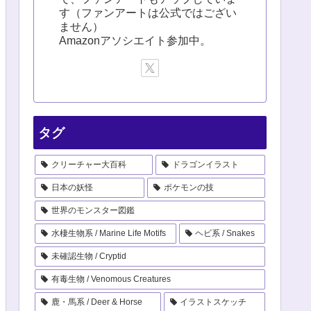
す（ファンアートは公式ではござい
ません）
Amazonアソシエイト参加中。
タグ
クリーチャー大百科
ドラゴンイラスト
日本の妖怪
ポケモンの技
世界のモンスター図鑑
水棲生物系 / Marine Life Motifs
ヘビ系 / Snakes
未確認生物 / Cryptid
有毒生物 / Venomous Creatures
鹿・馬系 / Deer & Horse
イラストスケッチ