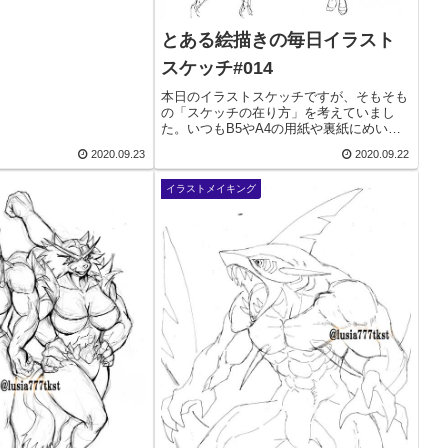
とある絵描きの毎日イラスト
スケッチ#014
本日のイラストスケッチですが、そもそも
の「スケッチの在り方」を考えていまし
た。いつもB5やA4の用紙や裏紙にめいっ
ぱい描くのですが、別にそんなに大きく描
2020.09.23
2020.09.22
かなくてもいいかなと。で、今日はB5サイ
ズを四分割して頭の中のイメージを描きだ
イラストメイキング
してみまし...