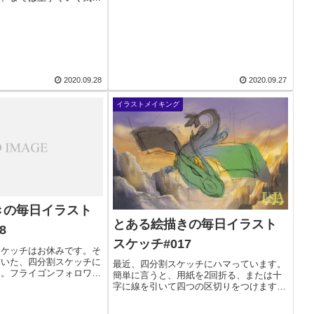
ケモンよりになっております^^;先日は自分
塗りがなかなかうまくいか
への練習...
。ツイッターにも投稿しま
an pic.twitt...
2020.09.28
2020.09.27
イラストメイキング
きの毎日イラスト
とある絵描きの毎日イラスト
8
スケッチ#017
スケッチはお休みです。そ
描いた、四分割スケッチに
最近、四分割スケッチにハマっています。
た。フライゴンフォロワー
簡単に言うと、用紙を2回折る、または十
たい リクエストその
字に線を引いて四つの区切りをつけます。
lygon
その中に思いついた構図やポーズなどのラ
pLuyzSHTtk— す...
フスケッチを描いていく、という感じで