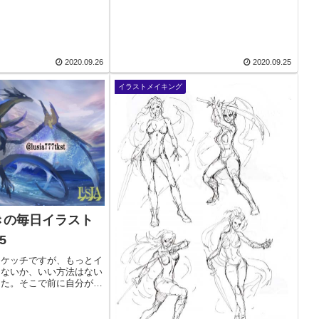
す。・・・ポケモンばかり描いてすみませ
ん（苦笑）私は...
2020.09.26
2020.09.25
イラストメイキング
きの毎日イラスト
5
スケッチですが、もっとイ
けないか、いい方法はない
した。そこで前に自分が描
背景やパーツを抜き出し、
いついたキャラを入れて描
うか、スケッチ練習してい