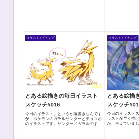
イラストメイキング
イラストメイキング
とある絵描
とある絵描きの毎日イラスト
スケッチ#01
スケッチ#016
今日のイラスト
今日のイラスト、というか落書きなんです
ラストが早く描
が、ポケモンのガラルサンダーとチョコボ
か、考えていま
のイラストです。サンダー／ガラルのすが
いたイラストの
た、が発表された時に、既視感をもってし
それに自分が思
まった方はいたはず・・・（苦笑）本当は
いていくのはど
サンダーのワンドロイラストを描くため、