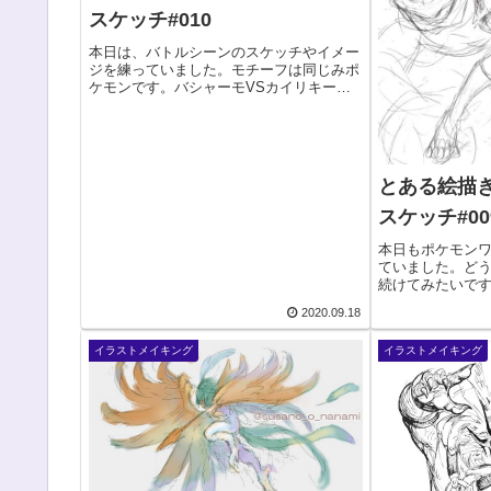
スケッチ#010
本日は、バトルシーンのスケッチやイメー
ジを練っていました。モチーフは同じみポ
ケモンです。バシャーモVSカイリキーバ
ンギラスVSゴルーグ思いついたらとりあ
えず、ざっくりのラフを描きます。アイデ
アがわいたらすぐに可視化する、という感
じです。ラフ...
とある絵描
スケッチ#00
本日もポケモン
ていました。どう
続けてみたいですね
切り、残り105
2020.09.18
「まだ2020年
ど！」という方は
イラストメイキング
イラストメイキング
ま...