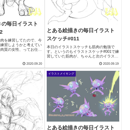
きの毎日イラスト
とある絵描きの毎日イラスト
2
スケッチ#011
筋肉を練習してたので、今
を練習しようかと考えてい
本日のイラストスケッチも筋肉の勉強で
筋肉質の女性、ってお仕事
す。というのもイラストスケッチ#001で練
ないので、正直難しい気が
習していた筋肉が、ちゃんと次のイラスト
というとやはり筋肉ムキム
に生かせるかどうか、を描いていました。
世間一般では胸の大きい女
2020.09.20
2020.09.19
1回目に練習していたのは、その後ポケモ
ンのイラストにしちゃったのですが、なか
イラストメイキング
なか反応が...
とある絵描きの毎日イラスト