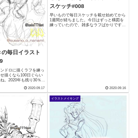
スケッチ#008
早いもので毎日スケッチを載せ始めてから
1週間が経ちました。今日はずっと構図を
練っていたので、雑多なラフばかりです。
いわゆる、描いた本人しか見えないラフ、
みたいな感じです（汗）なので少しスケッ
チしていたポケモンでも。ポケモンに出て
くるヤミラミ...
きの毎日イラスト
9
ワンドロに描くラフを練っ
せ描くなら100日ぐらい
。2020年も残り30％を
日ぐらい？みたいですし。
2020.09.17
2020.09.16
、何も初めてないんだけ
、まだ100日以上あり
イラストメイキング