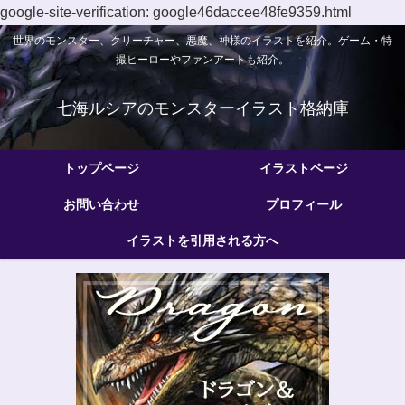
google-site-verification: google46daccee48fe9359.html
世界のモンスター、クリーチャー、悪魔、神様のイラストを紹介。ゲーム・特
撮ヒーローやファンアートも紹介。
七海ルシアのモンスターイラスト格納庫
トップページ
イラストページ
お問い合わせ
プロフィール
イラストを引用される方へ