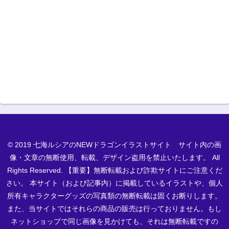
© 2019 七海ルシアのNEWドラゴンイラストサイト サイト内の画
像・文章の無断使用、転載、デザイン盗用を禁止いたします。 All
Rights Reserved. 【重要】無断転載および詐欺サイトにご注意くだ
さい。 本サイト（および記事内）に掲載しているイラストや、個人
所有キャラクターグッズの写真類の無断転載は固くお断りします。
また、当サイトではそれらの商品の販売は行っておりません。もし
ネットショップで同じ画像を見かけても、それは無断転載ですの