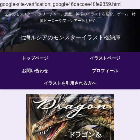
google-site-verification: google46daccee48fe9359.html
世界のモンスター、クリーチャー、悪魔、神様のイラストを紹介。ゲーム・特
撮ヒーローやファンアートも紹介。
七海ルシアのモンスターイラスト格納庫
トップページ
イラストページ
お問い合わせ
プロフィール
イラストを引用される方へ