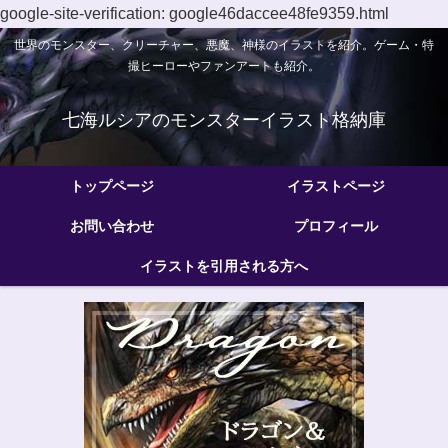
google-site-verification: google46daccee48fe9359.html
世界のモンスター、クリーチャー、悪魔、神様のイラストを紹介。ゲーム・特
撮ヒーローやファンアートも紹介。
七海ルシアのモンスターイラスト格納庫
トップページ
イラストページ
お問い合わせ
プロフィール
イラストを引用される方へ