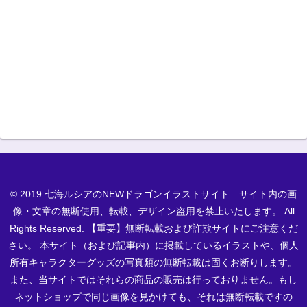
© 2019 七海ルシアのNEWドラゴンイラストサイト サイト内の画
像・文章の無断使用、転載、デザイン盗用を禁止いたします。 All
Rights Reserved. 【重要】無断転載および詐欺サイトにご注意くだ
さい。 本サイト（および記事内）に掲載しているイラストや、個人
所有キャラクターグッズの写真類の無断転載は固くお断りします。
また、当サイトではそれらの商品の販売は行っておりません。もし
ネットショップで同じ画像を見かけても、それは無断転載ですの