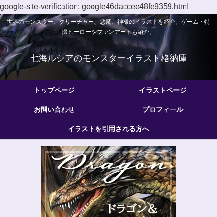
google-site-verification: google46daccee48fe9359.html
世界のモンスター、クリーチャー、悪魔、神様のイラストを紹介。ゲーム・特
撮ヒーローやファンアートも紹介。
七海ルシアのモンスターイラスト格納庫
トップページ
イラストページ
お問い合わせ
プロフィール
イラストを引用される方へ