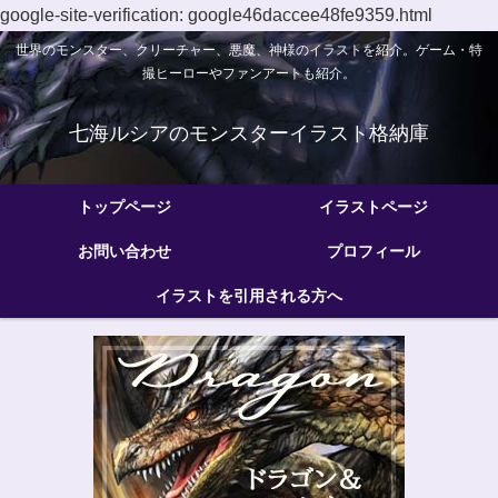
google-site-verification: google46daccee48fe9359.html
世界のモンスター、クリーチャー、悪魔、神様のイラストを紹介。ゲーム・特
撮ヒーローやファンアートも紹介。
七海ルシアのモンスターイラスト格納庫
トップページ
イラストページ
お問い合わせ
プロフィール
イラストを引用される方へ