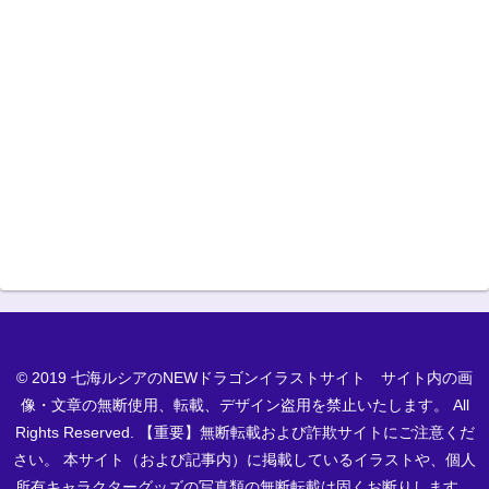
© 2019 七海ルシアのNEWドラゴンイラストサイト サイト内の画
像・文章の無断使用、転載、デザイン盗用を禁止いたします。 All
Rights Reserved. 【重要】無断転載および詐欺サイトにご注意くだ
さい。 本サイト（および記事内）に掲載しているイラストや、個人
所有キャラクターグッズの写真類の無断転載は固くお断りします。