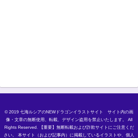
© 2019 七海ルシアのNEWドラゴンイラストサイト サイト内の画
像・文章の無断使用、転載、デザイン盗用を禁止いたします。 All
Rights Reserved. 【重要】無断転載および詐欺サイトにご注意くだ
さい。 本サイト（および記事内）に掲載しているイラストや、個人