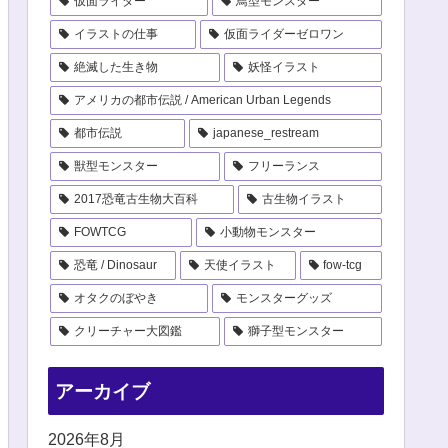
仮面ライダー
鳥型モンスター
イラストの仕事
仮面ライダーゼロワン
絶滅した生き物
妖怪イラスト
アメリカの都市伝説 / American Urban Legends
都市伝説
japanese_restream
獣型モンスター
フリーランス
2017恐竜古生物大百科
古生物イラスト
FOWTCG
小動物モンスター
恐竜 / Dinosaur
天使イラスト
fow-tcg
オタクのぼやき
モンスターグッズ
クリーチャー大図鑑
獅子型モンスター
アーカイブ
2026年8月