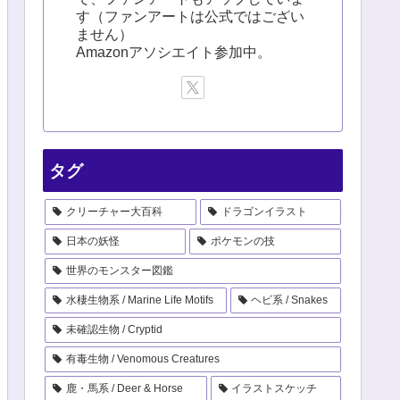
す（ファンアートは公式ではござい
ません）
Amazonアソシエイト参加中。
タグ
クリーチャー大百科
ドラゴンイラスト
日本の妖怪
ポケモンの技
世界のモンスター図鑑
水棲生物系 / Marine Life Motifs
ヘビ系 / Snakes
未確認生物 / Cryptid
有毒生物 / Venomous Creatures
鹿・馬系 / Deer & Horse
イラストスケッチ