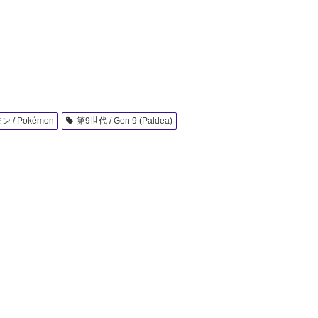
 / Pokémon
第9世代 / Gen 9 (Paldea)