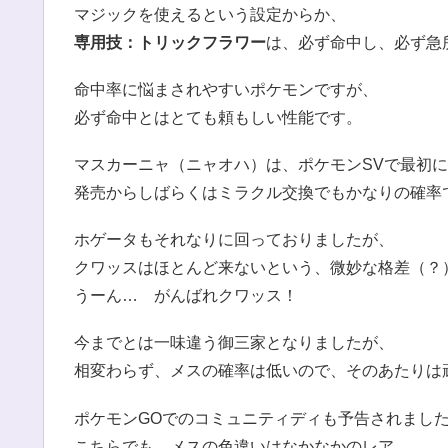
マジックを使えるという設定からか、
専用技：トリックフラワー
は、必ず命中し、必ず急
命中率に悩まされやすいポケモンですが、
必ず命中とはとても頼もしい性能です。
マスカーニャ（ニャオハ）は、ポケモンSVで最初
発売からしばらくはミラクル交換でもかなりの確率
ホゲータもそれなりに回っておりましたが、
クワッスはほとんど来ないという、微妙な格差（？
うーん… がんばれクワッス！
今までとは一味違う御三家となりましたが、
相変わらず、メスの確率は低いので、そのあたりは
ポケモンGOでのコミュニティディも予告されまし
こちらでも、メスの色違いはなかなかのレア。