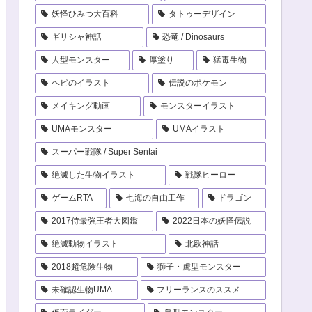
妖怪ひみつ大百科
タトゥーデザイン
ギリシャ神話
恐竜 / Dinosaurs
人型モンスター
厚塗り
猛毒生物
ヘビのイラスト
伝説のポケモン
メイキング動画
モンスターイラスト
UMAモンスター
UMAイラスト
スーパー戦隊 / Super Sentai
絶滅した生物イラスト
戦隊ヒーロー
ゲームRTA
七海の自由工作
ドラゴン
2017侍最強王者大図鑑
2022日本の妖怪伝説
絶滅動物イラスト
北欧神話
2018超危険生物
獅子・虎型モンスター
未確認生物UMA
フリーランスのススメ