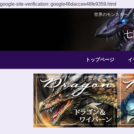
google-site-verification: google46daccee48fe9359.html
世界のモンスター、
七
トップページ
イ