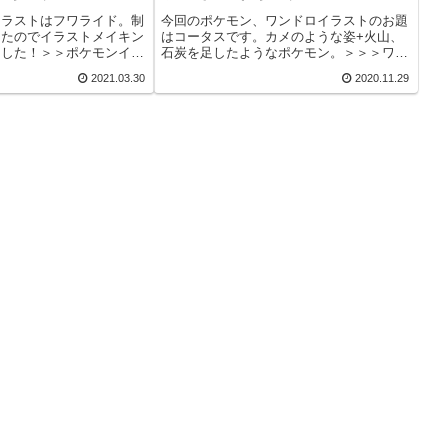
イラストはフワライド。制
今回のポケモン、ワンドロイラストのお題
てたのでイラストメイキン
はコータスです。カメのような姿+火山、
ました！＞＞ポケモンイラ
石炭を足したようなポケモン。＞＞＞ワン
ェークルのイラスト＞＞初
ドロ20回目、ジュナイパーのイラストはこ
2021.03.30
2020.11.29
トモンスター、ダイヤモン
ちら＞＞＞初登場は、ルビー＆サファイ
ズ初の、ゴースト・ひこ
ヤ、そしてエメラルド。ジムリーダーのア
スナの手持ち...