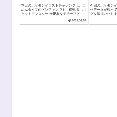
本日のポケモンイラストチャレンジは、じ
今回のポケモン
めんタイプのドンファンです。初登場 ポ
作データが残っ
ケットモンスター 金銀象をモチーフとし
グを追加いたし
た、じめんタイプかわいらしいゴマゾウか
スト46回目、メ
2021.04.18
ら一転、よろいポケモンの名に相応しいた
登場は、ポケッ
くましいポケモンですね！重量感あふれる
ド&パールシリー
ポケモンです...
うの複合タ...