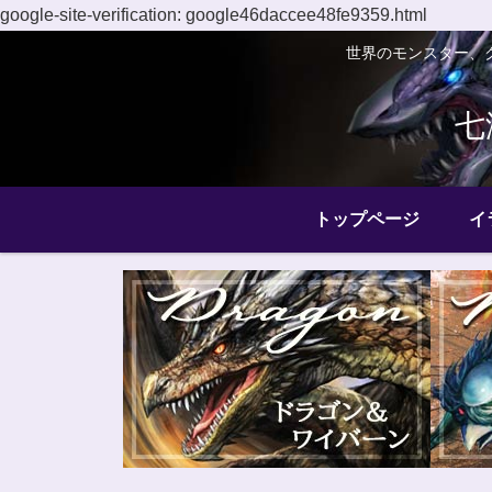
google-site-verification: google46daccee48fe9359.html
世界のモンスター、
七
トップページ
イ