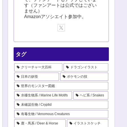
す（ファンアートは公式ではござい
ません）
Amazonアソシエイト参加中。
タグ
クリーチャー大百科
ドラゴンイラスト
日本の妖怪
ポケモンの技
世界のモンスター図鑑
水棲生物系 / Marine Life Motifs
ヘビ系 / Snakes
未確認生物 / Cryptid
有毒生物 / Venomous Creatures
鹿・馬系 / Deer & Horse
イラストスケッチ