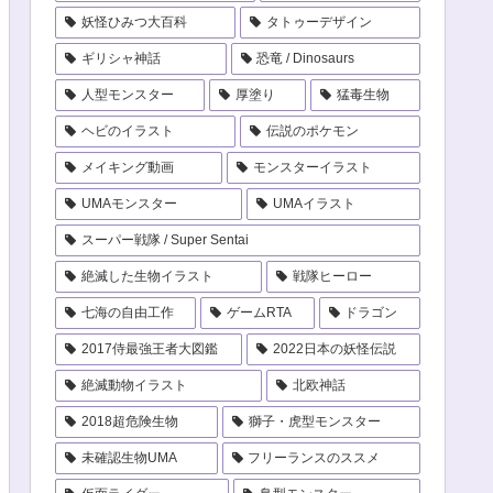
妖怪ひみつ大百科
タトゥーデザイン
ギリシャ神話
恐竜 / Dinosaurs
人型モンスター
厚塗り
猛毒生物
ヘビのイラスト
伝説のポケモン
メイキング動画
モンスターイラスト
UMAモンスター
UMAイラスト
スーパー戦隊 / Super Sentai
絶滅した生物イラスト
戦隊ヒーロー
七海の自由工作
ゲームRTA
ドラゴン
2017侍最強王者大図鑑
2022日本の妖怪伝説
絶滅動物イラスト
北欧神話
2018超危険生物
獅子・虎型モンスター
未確認生物UMA
フリーランスのススメ