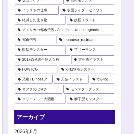
仮面ライダー
鳥型モンスター
イラストの仕事
仮面ライダーゼロワン
絶滅した生き物
妖怪イラスト
アメリカの都市伝説 / American Urban Legends
都市伝説
japanese_restream
獣型モンスター
フリーランス
2017恐竜古生物大百科
古生物イラスト
FOWTCG
小動物モンスター
恐竜 / Dinosaur
天使イラスト
fow-tcg
オタクのぼやき
モンスターグッズ
クリーチャー大図鑑
獅子型モンスター
アーカイブ
2026年8月