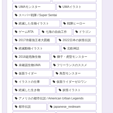
UMAモンスター
UMAイラスト
スーパー戦隊 / Super Sentai
絶滅した生物イラスト
戦隊ヒーロー
ゲームRTA
七海の自由工作
ドラゴン
2017侍最強王者大図鑑
2022日本の妖怪伝説
絶滅動物イラスト
北欧神話
2018超危険生物
獅子・虎型モンスター
未確認生物UMA
フリーランスのススメ
仮面ライダー
鳥型モンスター
イラストの仕事
仮面ライダーゼロワン
絶滅した生き物
妖怪イラスト
アメリカの都市伝説 / American Urban Legends
都市伝説
japanese_restream