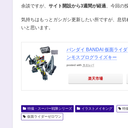
余談ですが、
サイト開設から3週間が経過
、今回の
気持ちはもっとガシガシ更新したい所ですが、息切
いと思います。
バンダイ BANDAI 仮面ラ
ンモスプログライズキー
posted with
カエレバ
楽天市場
特撮・スーパー戦隊シリーズ
イラストメイキング
特
仮面ライダーゼロワン