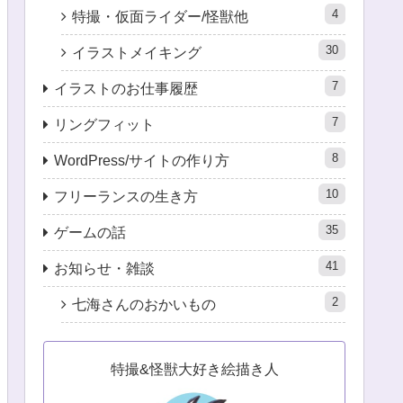
4
特撮・仮面ライダー/怪獣他
30
イラストメイキング
7
イラストのお仕事履歴
7
リングフィット
8
WordPress/サイトの作り方
10
フリーランスの生き方
35
ゲームの話
41
お知らせ・雑談
2
七海さんのおかいもの
特撮&怪獣大好き絵描き人