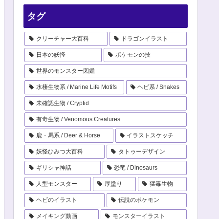
タグ
クリーチャー大百科
ドラゴンイラスト
日本の妖怪
ポケモンの技
世界のモンスター図鑑
水棲生物系 / Marine Life Motifs
ヘビ系 / Snakes
未確認生物 / Cryptid
有毒生物 / Venomous Creatures
鹿・馬系 / Deer & Horse
イラストスケッチ
妖怪ひみつ大百科
タトゥーデザイン
ギリシャ神話
恐竜 / Dinosaurs
人型モンスター
厚塗り
猛毒生物
ヘビのイラスト
伝説のポケモン
メイキング動画
モンスターイラスト