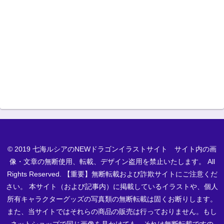
© 2019 七海ルシアのNEWドラゴンイラストサイト サイト内の画
像・文章の無断使用、転載、デザイン盗用を禁止いたします。 All
Rights Reserved. 【重要】無断転載および詐欺サイトにご注意くだ
さい。 本サイト（および記事内）に掲載しているイラストや、個人
所有キャラクターグッズの写真類の無断転載は固くお断りします。
また、当サイトではそれらの商品の販売は行っておりません。もし