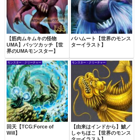
【筋肉ムキムキの怪物
バハムート【世界のモンス
UMA】バッツカッチ【世
ターイラスト】
界のUMAモンスター】
モンスター・クリーチャー
モンスター・クリーチャー
回天【TCG:Force of
【由来はインドから】鯱／
Will】
しゃちほこ【世界のモンス
ターイラスト】