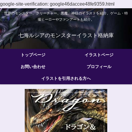
google-site-verification: google46daccee48fe9359.html
世界のモンスター、クリーチャー、悪魔、神様のイラストを紹介。ゲーム・特
撮ヒーローやファンアートも紹介。
七海ルシアのモンスターイラスト格納庫
トップページ
イラストページ
お問い合わせ
プロフィール
イラストを引用される方へ