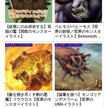
【紋章にのみ存在する】双
ベヒモス/ベヒーモス【世
頭の鷲【西欧のモンスター
界の妖怪／世界のモンスタ
イラスト】
ーイラスト】Behemoth
Monster Illustration
モンスター・クリーチャー
モンスター・クリーチャー
【敵を焼き尽くす豹の悪
【猛毒を放つ】モンゴリア
魔】フラウロス【世界のモ
ンデスワーム【世界の
ンスターイラスト】
UMAイラスト】