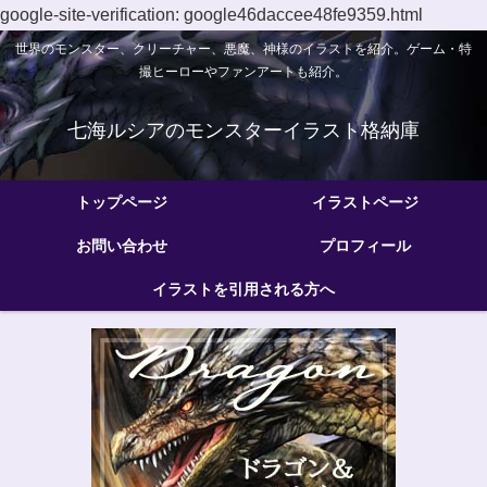
google-site-verification: google46daccee48fe9359.html
世界のモンスター、クリーチャー、悪魔、神様のイラストを紹介。ゲーム・特
撮ヒーローやファンアートも紹介。
七海ルシアのモンスターイラスト格納庫
トップページ
イラストページ
お問い合わせ
プロフィール
イラストを引用される方へ