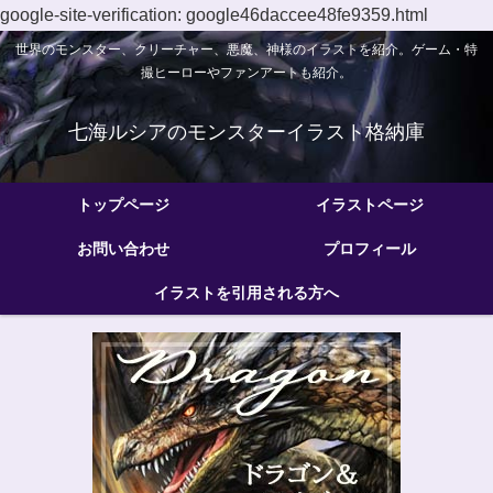
google-site-verification: google46daccee48fe9359.html
世界のモンスター、クリーチャー、悪魔、神様のイラストを紹介。ゲーム・特
撮ヒーローやファンアートも紹介。
七海ルシアのモンスターイラスト格納庫
トップページ
イラストページ
お問い合わせ
プロフィール
イラストを引用される方へ