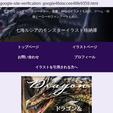
google-site-verification: google46daccee48fe9359.html
世界のモンスター、クリーチャー、悪魔、神様のイラストを紹介。ゲーム・特
撮ヒーローやファンアートも紹介。
七海ルシアのモンスターイラスト格納庫
トップページ
イラストページ
お問い合わせ
プロフィール
イラストを引用される方へ