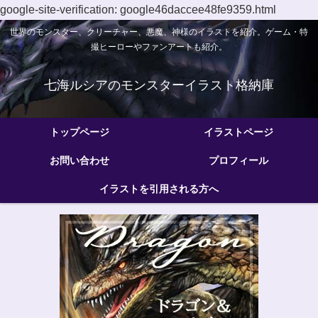
google-site-verification: google46daccee48fe9359.html
世界のモンスター、クリーチャー、悪魔、神様のイラストを紹介。ゲーム・特
撮ヒーローやファンアートも紹介。
七海ルシアのモンスターイラスト格納庫
トップページ
イラストページ
お問い合わせ
プロフィール
イラストを引用される方へ