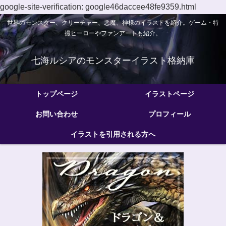
google-site-verification: google46daccee48fe9359.html
世界のモンスター、クリーチャー、悪魔、神様のイラストを紹介。ゲーム・特
撮ヒーローやファンアートも紹介。
七海ルシアのモンスターイラスト格納庫
トップページ
イラストページ
お問い合わせ
プロフィール
イラストを引用される方へ