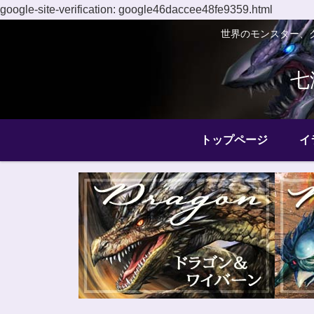
google-site-verification: google46daccee48fe9359.html
世界のモンスター、
七
トップページ
イ