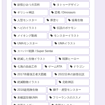
妖怪ひみつ大百科
タトゥーデザイン
ギリシャ神話
恐竜 / Dinosaurs
人型モンスター
厚塗り
猛毒生物
ヘビのイラスト
伝説のポケモン
メイキング動画
モンスターイラスト
UMAモンスター
UMAイラスト
スーパー戦隊 / Super Sentai
絶滅した生物イラスト
戦隊ヒーロー
七海の自由工作
ゲームRTA
ドラゴン
2017侍最強王者大図鑑
2022日本の妖怪伝説
絶滅動物イラスト
北欧神話
2018超危険生物
獅子・虎型モンスター
未確認生物UMA
フリーランスのススメ