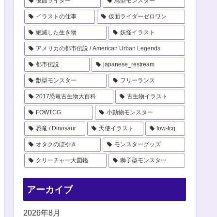
仮面ライダー
鳥型モンスター
イラストの仕事
仮面ライダーゼロワン
絶滅した生き物
妖怪イラスト
アメリカの都市伝説 / American Urban Legends
都市伝説
japanese_restream
獣型モンスター
フリーランス
2017恐竜古生物大百科
古生物イラスト
FOWTCG
小動物モンスター
恐竜 / Dinosaur
天使イラスト
fow-tcg
オタクのぼやき
モンスターグッズ
クリーチャー大図鑑
獅子型モンスター
アーカイブ
2026年8月