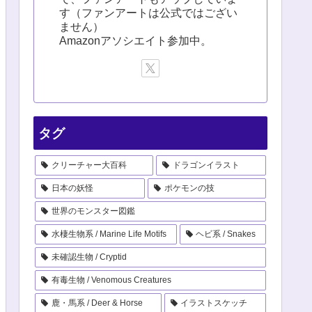
す（ファンアートは公式ではござい
ません）
Amazonアソシエイト参加中。
タグ
クリーチャー大百科
ドラゴンイラスト
日本の妖怪
ポケモンの技
世界のモンスター図鑑
水棲生物系 / Marine Life Motifs
ヘビ系 / Snakes
未確認生物 / Cryptid
有毒生物 / Venomous Creatures
鹿・馬系 / Deer & Horse
イラストスケッチ