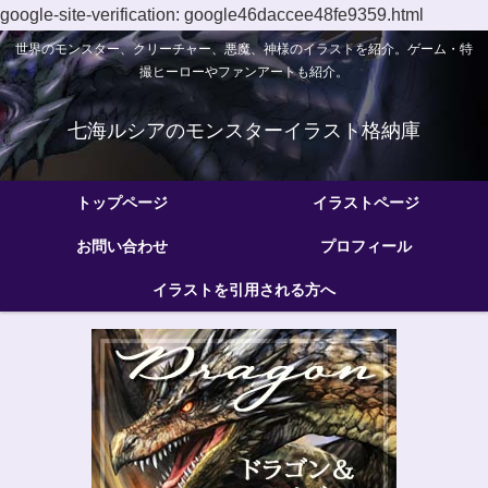
google-site-verification: google46daccee48fe9359.html
世界のモンスター、クリーチャー、悪魔、神様のイラストを紹介。ゲーム・特
撮ヒーローやファンアートも紹介。
七海ルシアのモンスターイラスト格納庫
トップページ
イラストページ
お問い合わせ
プロフィール
イラストを引用される方へ