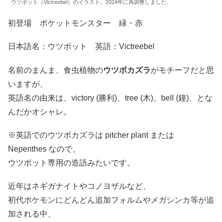
ウツボット（Victreebel）のイラスト。2024年に再調整しました。
初登場 ポケットモンスター 緑・赤
日本語名：ウツボット 英語：Victreebel
名前のまんま、食虫植物の
ウツボカズラ
がモチーフだと思
いますが、
英語名の由来は、victory (勝利)、tree (木)、bell (鐘)、とな
んだかオシャレ。
※英語でのウツボカズラは pitcher plant または
Nepenthes なので、
ウツボット専用の造語みたいです。
近年はネギガナイトやコノヨザルなど、
初代ポケモンにどんどん追加フォルムやメガシンカ等が追
加される中、