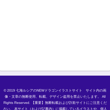
© 2019 七海ルシアのNEWドラゴンイラストサイト サイト内の画
像・文章の無断使用、転載、デザイン盗用を禁止いたします。 All
Rights Reserved. 【重要】無断転載および詐欺サイトにご注意くだ
さい。 本サイト（および記事内）に掲載しているイラストや、個人