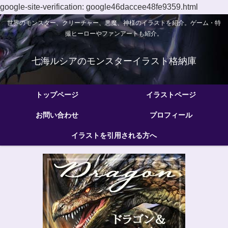
google-site-verification: google46daccee48fe9359.html
世界のモンスター、クリーチャー、悪魔、神様のイラストを紹介。ゲーム・特
撮ヒーローやファンアートも紹介。
七海ルシアのモンスターイラスト格納庫
トップページ
イラストページ
お問い合わせ
プロフィール
イラストを引用される方へ