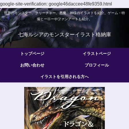
google-site-verification: google46daccee48fe9359.html
世界のモンスター、クリーチャー、悪魔、神様のイラストを紹介。ゲーム・特
撮ヒーローやファンアートも紹介。
七海ルシアのモンスターイラスト格納庫
トップページ
イラストページ
お問い合わせ
プロフィール
イラストを引用される方へ