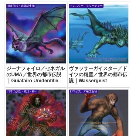
都市伝説・未確認生物
モンスター・クリーチャー
ジーナフォイロ／セネガル
ヴァッサーガイスター／ド
のUMA／世界の都市伝説
イツの精霊／世界の都市伝
｜Guiafairo Unidentified
説｜Wassergeist
creature
日本の妖怪・神話・神々
都市伝説・未確認生物