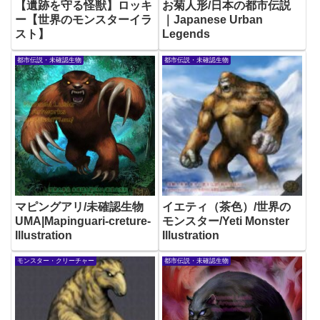
【遺跡を守る怪獣】ロッキ
お菊人形/日本の都市伝説
ー【世界のモンスターイラ
｜Japanese Urban
スト】
Legends
都市伝説・未確認生物
都市伝説・未確認生物
マピングアリ/未確認生物
イエティ（茶色）/世界の
UMA|Mapinguari-creture-
モンスター/Yeti Monster
Illustration
Illustration
モンスター・クリーチャー
都市伝説・未確認生物