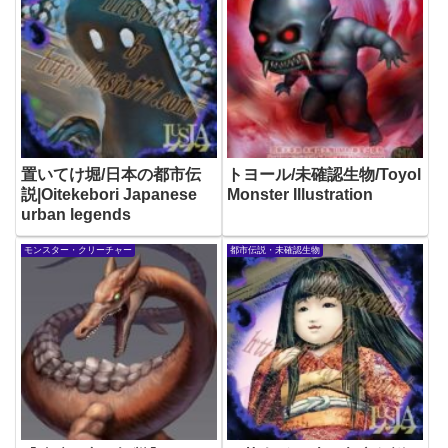
置いてけ堀/日本の都市伝
トヨール/未確認生物/Toyol
説|Oitekebori Japanese
Monster Illustration
urban legends
モンスター・クリーチャー
都市伝説・未確認生物