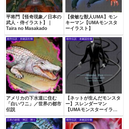
平将門【怪奇現象／日本の
【俊敏な獣人UMA】モン
武人・侍イラスト】｜
キーマン【UMAモンスタ
Taira no Masakado
ーイラスト】
都市伝説・未確認生物
都市伝説・未確認生物
アメリカの下水道に住む
【ネットが生んだモンスタ
「白いワニ」／世界の都市
ー】スレンダーマン
伝説
【UMAモンスターイラス
ト】
日本の妖怪・神話・神々
都市伝説・未確認生物