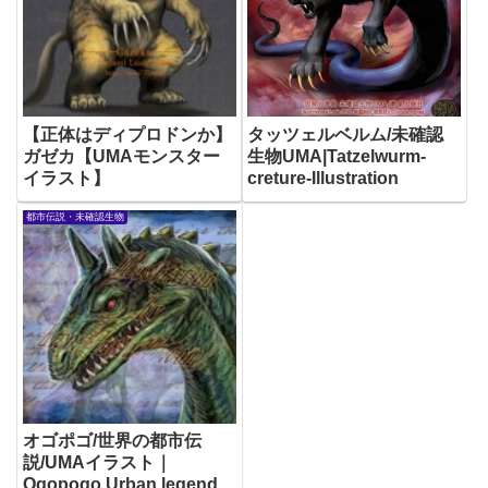
【正体はディプロドンか】
タッツェルベルム/未確認
ガゼカ【UMAモンスター
生物UMA|Tatzelwurm-
イラスト】
creture-Illustration
都市伝説・未確認生物
オゴポゴ/世界の都市伝
説/UMAイラスト｜
Ogopogo Urban legend