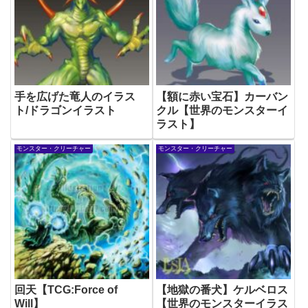
手を広げた竜人のイラス
【額に赤い宝石】カーバン
ト/ドラゴンイラスト
クル【世界のモンスターイ
ラスト】
モンスター・クリーチャー
モンスター・クリーチャー
回天【TCG:Force of
【地獄の番犬】ケルベロス
Will】
【世界のモンスターイラス