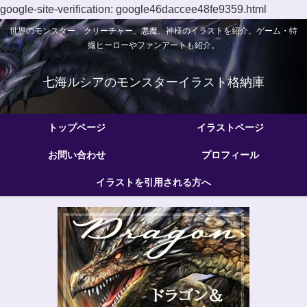
google-site-verification: google46daccee48fe9359.html
世界のモンスター、クリーチャー、悪魔、神様のイラストを紹介。ゲーム・特
撮ヒーローやファンアートも紹介。
七海ルシアのモンスターイラスト格納庫
トップページ
イラストページ
お問い合わせ
プロフィール
イラストを引用される方へ