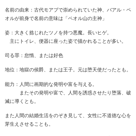
名前の由来：古代モアブで崇められていた神、バアル・ペ
オルが前身で名前の意味は「ペオル山の主神」
姿：大きく捻じれたツノを持つ悪魔。長いヒゲ。
主にトイレ、便器に座った姿で描かれることが多い。
司る罪：怠惰、または好色
地位：地獄の侯爵、または王子。元は堕天使だったとも。
能力：人間に画期的な発明や富を与える。
またその発明や富で、人間を誘惑させたり堕落、破
滅に導くとも。
また人間の結婚生活をのぞき見して、女性に不道徳な心を
芽生えさせることも。