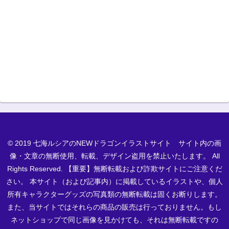
© 2019 七海ルシアのNEWドラゴンイラストサイト サイト内の画
像・文章の無断使用、転載、デザイン盗用を禁止いたします。 All
Rights Reserved. 【重要】無断転載および詐欺サイトにご注意くだ
さい。 本サイト（および記事内）に掲載しているイラストや、個人
所有キャラクターグッズの写真類の無断転載は固くお断りします。
また、当サイトではそれらの商品の販売は行っておりません。もし
ネットショップで同じ画像を見かけても、それは無断転載ですの