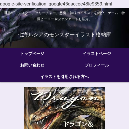
google-site-verification: google46daccee48fe9359.html
世界のモンスター、クリーチャー、悪魔、神様のイラストを紹介。ゲーム・特
撮ヒーローやファンアートも紹介。
七海ルシアのモンスターイラスト格納庫
トップページ
イラストページ
お問い合わせ
プロフィール
イラストを引用される方へ