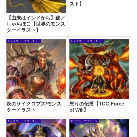
スト】
【由来はインドから】鯱／
しゃちほこ【世界のモンス
ターイラスト】
モンスター・クリーチャー
モンスター・クリーチャー
炎のサイクロプス/モンス
怒りの伝播【TCG:Force
ターイラスト
of Will】
モンスター・クリーチャー
ドラゴン・ワイバーン