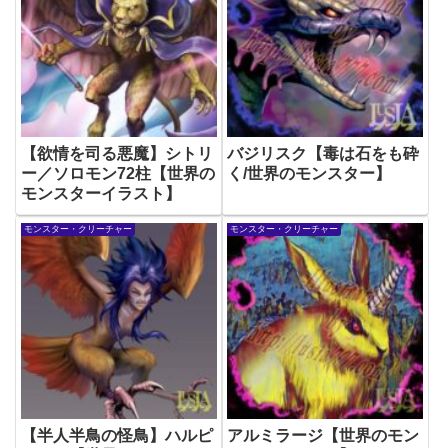
【欲情を司る悪魔】シトリ
バジリスク【毒は石をも砕
ー／ソロモン72柱【世界の
く/世界のモンスター】
モンスターイラスト】
モンスター・クリーチャー
モンスター・クリーチャー
【半人半鳥の怪鳥】ハルピ
アルミラージ【世界のモン