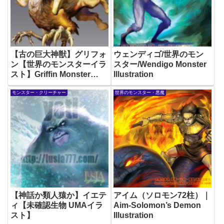
【古の巨大神獣】グリフォ
ウェンディゴ/世界のモン
ン【世界のモンスターイラ
スター/Wendigo Monster
スト】Griffin Monster
Illustration
Illustration
モンスター・クリーチャー
世界のモンスター・悪魔
【神話か類人猿か】イエテ
アイム（ソロモン72柱）｜
ィ【未確認生物 UMAイラ
Aim-Solomon’s Demon
スト】
Illustration