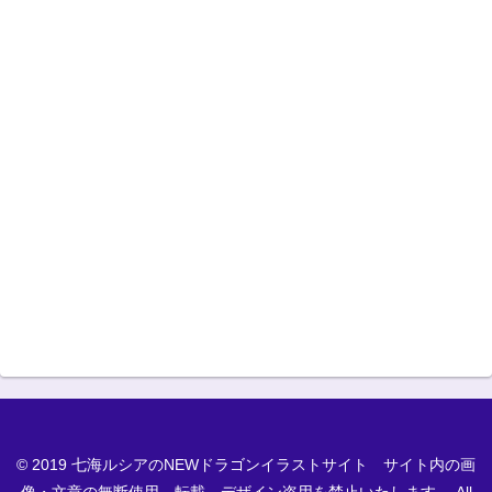
© 2019 七海ルシアのNEWドラゴンイラストサイト サイト内の画
像・文章の無断使用、転載、デザイン盗用を禁止いたします。 All