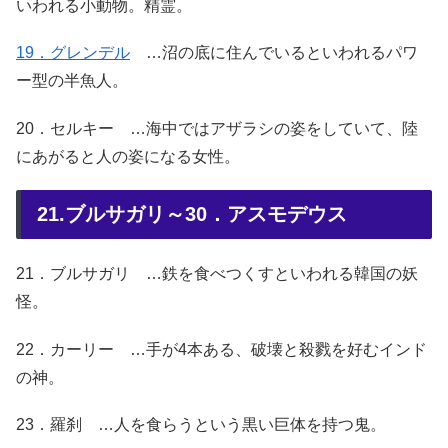
いわれる小動物。精霊。
19．グレンデル
…沼の底に住んでいるといわれるパワ
ー型の半魚人。
20．セルキー …海中ではアザラシの姿をしていて、陸
にあがると人の姿になる女性。
21.ブルサガリ～30．アスモデウス
21．ブルサガリ …鉄を食べつくすといわれる韓国の妖
怪。
22．カーリー …手が4本ある、破壊と殺戮を好むインド
の神。
23．羅刹 …人を食らうという黒い巨体を持つ鬼。