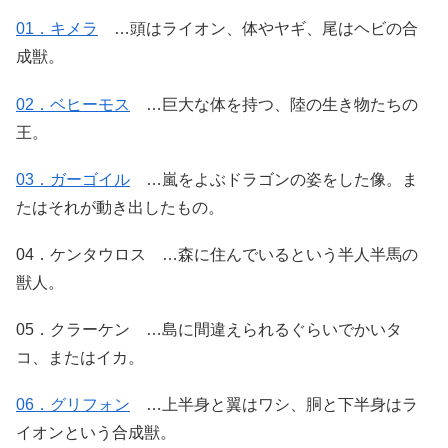
01．キメラ
…頭はライオン、体やヤギ、尾はヘビの合
成獣。
02．ベヒーモス
…巨大な体を持つ、陸の生き物たちの
王。
03．ガーゴイル
…嵐をよぶドラゴンの姿をした像。ま
たはそれが動き出したもの。
04．ケンタウロス …森に住んでいるという半人半馬の
獣人。
05．クラーケン …島に間違えられるぐらいでかいタ
コ、またはイカ。
06．グリフォン
…上半身と翼はワシ、胴と下半身はラ
イオンという合成獣。