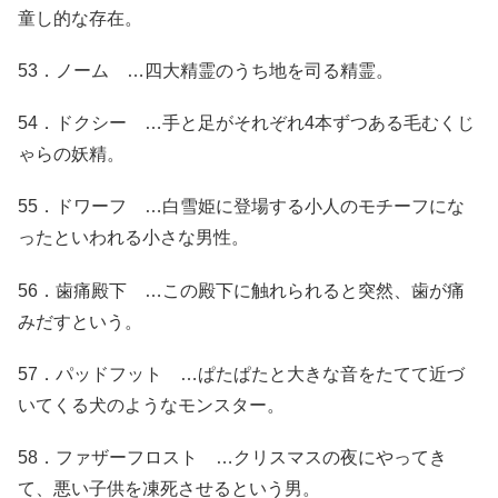
童し的な存在。
53．ノーム …四大精霊のうち地を司る精霊。
54．ドクシー …手と足がそれぞれ4本ずつある毛むくじ
ゃらの妖精。
55．ドワーフ …白雪姫に登場する小人のモチーフにな
ったといわれる小さな男性。
56．歯痛殿下 …この殿下に触れられると突然、歯が痛
みだすという。
57．パッドフット …ぱたぱたと大きな音をたてて近づ
いてくる犬のようなモンスター。
58．ファザーフロスト …クリスマスの夜にやってき
て、悪い子供を凍死させるという男。