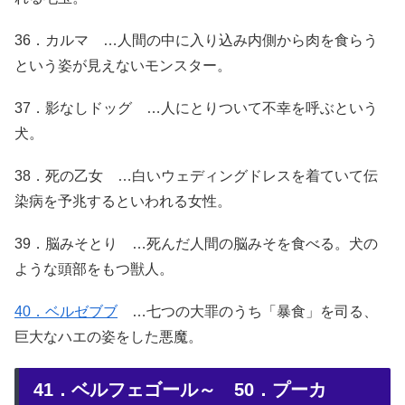
36．カルマ …人間の中に入り込み内側から肉を食らう
という姿が見えないモンスター。
37．影なしドッグ …人にとりついて不幸を呼ぶという
犬。
38．死の乙女 …白いウェディングドレスを着ていて伝
染病を予兆するといわれる女性。
39．脳みそとり …死んだ人間の脳みそを食べる。犬の
ような頭部をもつ獣人。
40．ベルゼブブ
…七つの大罪のうち「暴食」を司る、
巨大なハエの姿をした悪魔。
41．ベルフェゴール～ 50．プーカ