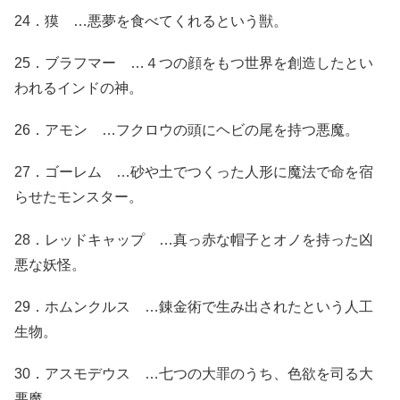
24．獏 …悪夢を食べてくれるという獣。
25．ブラフマー …４つの顔をもつ世界を創造したとい
われるインドの神。
26．アモン …フクロウの頭にヘビの尾を持つ悪魔。
27．ゴーレム …砂や土でつくった人形に魔法で命を宿
らせたモンスター。
28．レッドキャップ …真っ赤な帽子とオノを持った凶
悪な妖怪。
29．ホムンクルス …錬金術で生み出されたという人工
生物。
30．アスモデウス …七つの大罪のうち、色欲を司る大
悪魔。