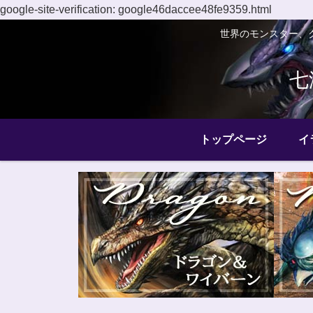
google-site-verification: google46daccee48fe9359.html
世界のモンスター、
七
トップページ
イ