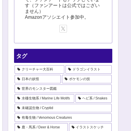
す（ファンアートは公式ではござい
ません）
Amazonアソシエイト参加中。
タグ
クリーチャー大百科
ドラゴンイラスト
日本の妖怪
ポケモンの技
世界のモンスター図鑑
水棲生物系 / Marine Life Motifs
ヘビ系 / Snakes
未確認生物 / Cryptid
有毒生物 / Venomous Creatures
鹿・馬系 / Deer & Horse
イラストスケッチ