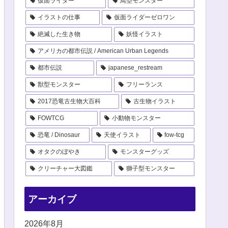
仮面ライダー
鳥型モンスター
イラストの仕事
仮面ライダーゼロワン
絶滅した生き物
妖怪イラスト
アメリカの都市伝説 / American Urban Legends
都市伝説
japanese_restream
獣型モンスター
フリーランス
2017恐竜古生物大百科
古生物イラスト
FOWTCG
小動物モンスター
恐竜 / Dinosaur
天使イラスト
fow-tcg
オタクのぼやき
モンスターグッズ
クリーチャー大図鑑
獅子型モンスター
アーカイブ
2026年8月