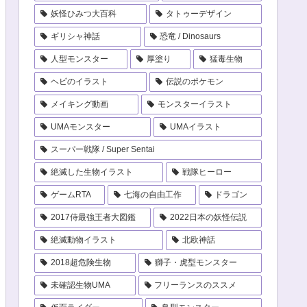
妖怪ひみつ大百科
タトゥーデザイン
ギリシャ神話
恐竜 / Dinosaurs
人型モンスター
厚塗り
猛毒生物
ヘビのイラスト
伝説のポケモン
メイキング動画
モンスターイラスト
UMAモンスター
UMAイラスト
スーパー戦隊 / Super Sentai
絶滅した生物イラスト
戦隊ヒーロー
ゲームRTA
七海の自由工作
ドラゴン
2017侍最強王者大図鑑
2022日本の妖怪伝説
絶滅動物イラスト
北欧神話
2018超危険生物
獅子・虎型モンスター
未確認生物UMA
フリーランスのススメ