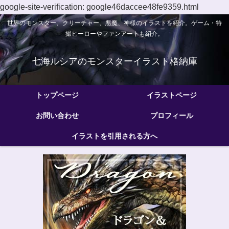
google-site-verification: google46daccee48fe9359.html
世界のモンスター、クリーチャー、悪魔、神様のイラストを紹介。ゲーム・特
撮ヒーローやファンアートも紹介。
七海ルシアのモンスターイラスト格納庫
トップページ
イラストページ
お問い合わせ
プロフィール
イラストを引用される方へ