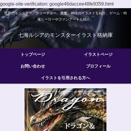
google-site-verification: google46daccee48fe9359.html
世界のモンスター、クリーチャー、悪魔、神様のイラストを紹介。ゲーム・特
撮ヒーローやファンアートも紹介。
七海ルシアのモンスターイラスト格納庫
トップページ
イラストページ
お問い合わせ
プロフィール
イラストを引用される方へ