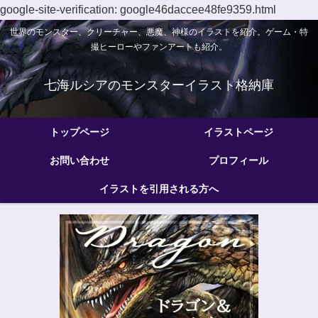
google-site-verification: google46daccee48fe9359.html
世界のモンスター、クリーチャー、悪魔、神様のイラストを紹介。ゲーム・特
撮ヒーローやファンアートも紹介。
七海ルシアのモンスターイラスト格納庫
トップページ
イラストページ
お問い合わせ
プロフィール
イラストを引用される方へ