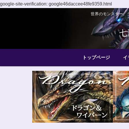
google-site-verification: google46daccee48fe9359.html
世界のモンスター、
七
トップページ
イ