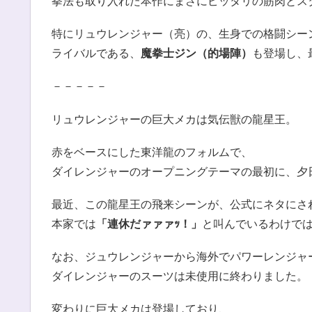
拳法も取り入れた本作にまさにピッタリの筋肉とス
特にリュウレンジャー（亮）の、生身での格闘シー
ライバルである、
魔拳士ジン（的場陣）
も登場し、
－－－－－
リュウレンジャーの巨大メカは気伝獣の龍星王。
赤をベースにした東洋龍のフォルムで、
ダイレンジャーのオープニングテーマの最初に、夕
最近、この龍星王の飛来シーンが、公式にネタにさ
本家では
「連休だァァァｯ！」
と叫んでいるわけで
なお、ジュウレンジャーから海外でパワーレンジャ
ダイレンジャーのスーツは未使用に終わりました。
変わりに巨大メカは登場しており、