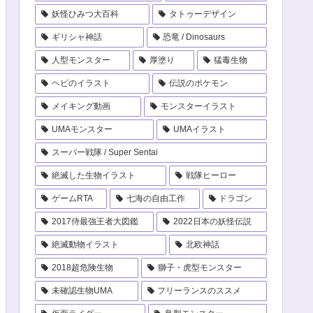
妖怪ひみつ大百科
タトゥーデザイン
ギリシャ神話
恐竜 / Dinosaurs
人型モンスター
厚塗り
猛毒生物
ヘビのイラスト
伝説のポケモン
メイキング動画
モンスターイラスト
UMAモンスター
UMAイラスト
スーパー戦隊 / Super Sentai
絶滅した生物イラスト
戦隊ヒーロー
ゲームRTA
七海の自由工作
ドラゴン
2017侍最強王者大図鑑
2022日本の妖怪伝説
絶滅動物イラスト
北欧神話
2018超危険生物
獅子・虎型モンスター
未確認生物UMA
フリーランスのススメ