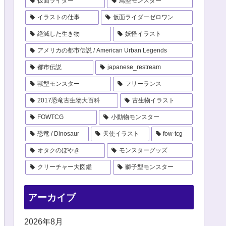
仮面ライダー
鳥型モンスター
イラストの仕事
仮面ライダーゼロワン
絶滅した生き物
妖怪イラスト
アメリカの都市伝説 / American Urban Legends
都市伝説
japanese_restream
獣型モンスター
フリーランス
2017恐竜古生物大百科
古生物イラスト
FOWTCG
小動物モンスター
恐竜 / Dinosaur
天使イラスト
fow-tcg
オタクのぼやき
モンスターグッズ
クリーチャー大図鑑
獅子型モンスター
アーカイブ
2026年8月