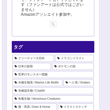
す（ファンアートは公式ではござい
ません）
Amazonアソシエイト参加中。
タグ
クリーチャー大百科
ドラゴンイラスト
日本の妖怪
ポケモンの技
世界のモンスター図鑑
水棲生物系 / Marine Life Motifs
ヘビ系 / Snakes
未確認生物 / Cryptid
有毒生物 / Venomous Creatures
鹿・馬系 / Deer & Horse
イラストスケッチ