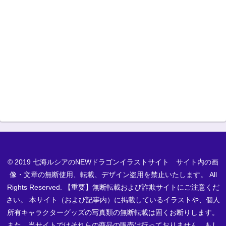
© 2019 七海ルシアのNEWドラゴンイラストサイト サイト内の画
像・文章の無断使用、転載、デザイン盗用を禁止いたします。 All
Rights Reserved. 【重要】無断転載および詐欺サイトにご注意くだ
さい。 本サイト（および記事内）に掲載しているイラストや、個人
所有キャラクターグッズの写真類の無断転載は固くお断りします。
また、当サイトではそれらの商品の販売は行っておりません。もし