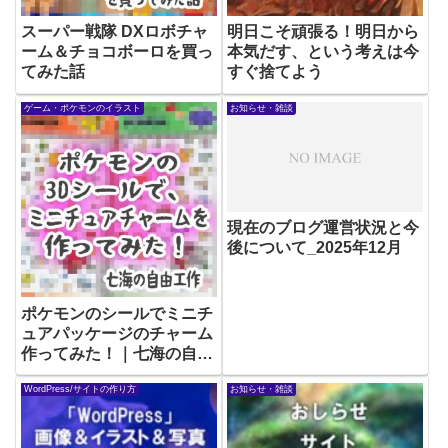
スーパー戦隊 DXロボチャ
明日こそ頑張る！明日から
ーム＆チョコボーロを買っ
本気だす、という考えは今
てみた話
すぐ捨てよう
ゲーム・ポケモンのイラスト
お知らせ・雑談
現在のブログ運営状況と今
後について_2025年12月
ポケモンのシールでミニチ
ュアパッケージのチャーム
作ってみた！｜七海の自由
工作-5
WordPress/サイトの作り方
お知らせ・雑談