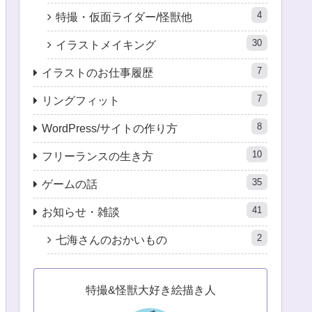
4
特撮・仮面ライダー/怪獣他
30
イラストメイキング
7
イラストのお仕事履歴
7
リングフィット
8
WordPress/サイトの作り方
10
フリーランスの生き方
35
ゲームの話
41
お知らせ・雑談
2
七海さんのおかいもの
特撮&怪獣大好き絵描き人