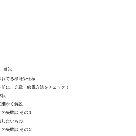
目次
されてる機能や仕様
う前に、充電・給電方法をチェック！
形状
て細かく解説
の失敗談 その１
意したいもの。
の失敗談 その２