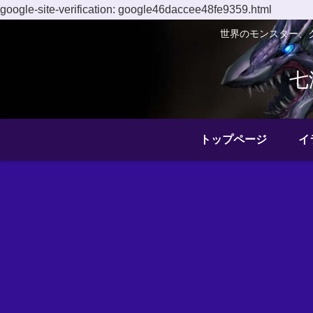
google-site-verification: google46daccee48fe9359.html
世界のモンスター、
七
トップページ
イ