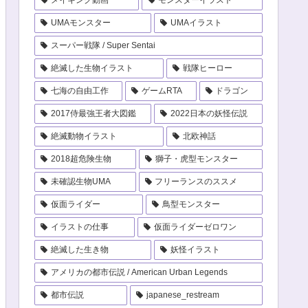
UMAモンスター
UMAイラスト
スーパー戦隊 / Super Sentai
絶滅した生物イラスト
戦隊ヒーロー
七海の自由工作
ゲームRTA
ドラゴン
2017侍最強王者大図鑑
2022日本の妖怪伝説
絶滅動物イラスト
北欧神話
2018超危険生物
獅子・虎型モンスター
未確認生物UMA
フリーランスのススメ
仮面ライダー
鳥型モンスター
イラストの仕事
仮面ライダーゼロワン
絶滅した生き物
妖怪イラスト
アメリカの都市伝説 / American Urban Legends
都市伝説
japanese_restream