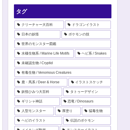
タグ
クリーチャー大百科
ドラゴンイラスト
日本の妖怪
ポケモンの技
世界のモンスター図鑑
水棲生物系 / Marine Life Motifs
ヘビ系 / Snakes
未確認生物 / Cryptid
有毒生物 / Venomous Creatures
鹿・馬系 / Deer & Horse
イラストスケッチ
妖怪ひみつ大百科
タトゥーデザイン
ギリシャ神話
恐竜 / Dinosaurs
人型モンスター
厚塗り
猛毒生物
ヘビのイラスト
伝説のポケモン
メイキング動画
モンスターイラスト