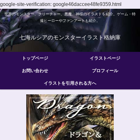
google-site-verification: google46daccee48fe9359.html
世界のモンスター、クリーチャー、悪魔、神様のイラストを紹介。ゲーム・特
撮ヒーローやファンアートも紹介。
七海ルシアのモンスターイラスト格納庫
トップページ
イラストページ
お問い合わせ
プロフィール
イラストを引用される方へ