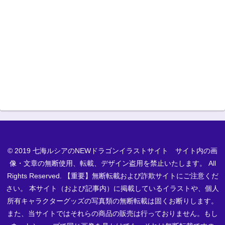
© 2019 七海ルシアのNEWドラゴンイラストサイト サイト内の画
像・文章の無断使用、転載、デザイン盗用を禁止いたします。 All
Rights Reserved. 【重要】無断転載および詐欺サイトにご注意くだ
さい。 本サイト（および記事内）に掲載しているイラストや、個人
所有キャラクターグッズの写真類の無断転載は固くお断りします。
また、当サイトではそれらの商品の販売は行っておりません。もし