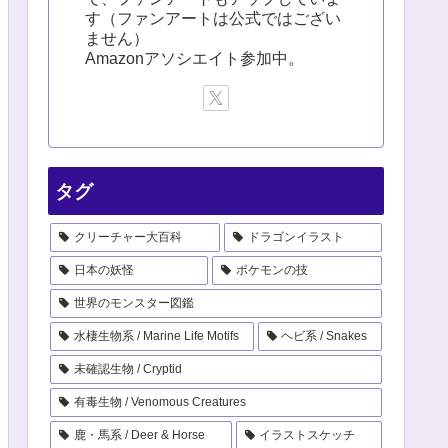
す（ファンアートは公式ではござい
ません）
Amazonアソシエイト参加中。
タグ
クリーチャー大百科
ドラゴンイラスト
日本の妖怪
ポケモンの技
世界のモンスター図鑑
水棲生物系 / Marine Life Motifs
ヘビ系 / Snakes
未確認生物 / Cryptid
有毒生物 / Venomous Creatures
鹿・馬系 / Deer & Horse
イラストスケッチ