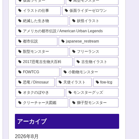
仮面ライダー
鳥型モンスター
イラストの仕事
仮面ライダーゼロワン
絶滅した生き物
妖怪イラスト
アメリカの都市伝説 / American Urban Legends
都市伝説
japanese_restream
獣型モンスター
フリーランス
2017恐竜古生物大百科
古生物イラスト
FOWTCG
小動物モンスター
恐竜 / Dinosaur
天使イラスト
fow-tcg
オタクのぼやき
モンスターグッズ
クリーチャー大図鑑
獅子型モンスター
アーカイブ
2026年8月