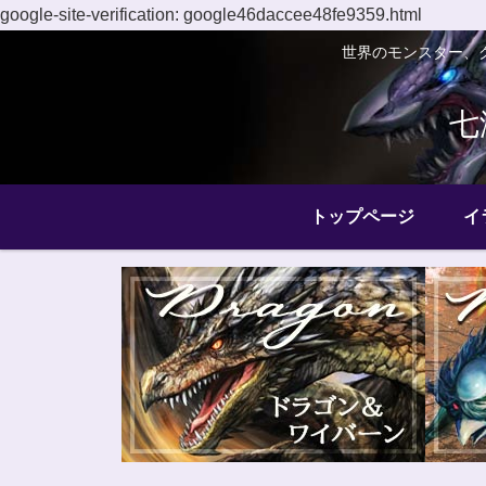
google-site-verification: google46daccee48fe9359.html
世界のモンスター、
七
トップページ
イ