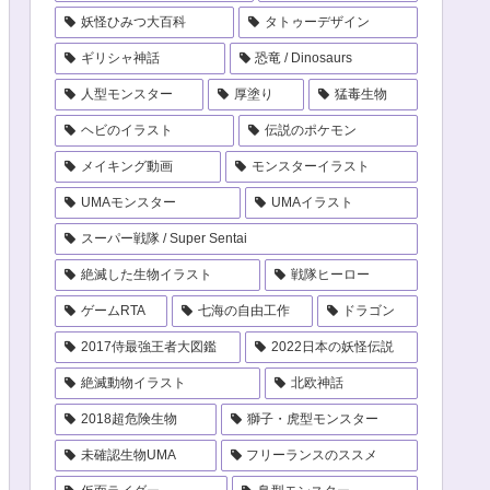
妖怪ひみつ大百科
タトゥーデザイン
ギリシャ神話
恐竜 / Dinosaurs
人型モンスター
厚塗り
猛毒生物
ヘビのイラスト
伝説のポケモン
メイキング動画
モンスターイラスト
UMAモンスター
UMAイラスト
スーパー戦隊 / Super Sentai
絶滅した生物イラスト
戦隊ヒーロー
ゲームRTA
七海の自由工作
ドラゴン
2017侍最強王者大図鑑
2022日本の妖怪伝説
絶滅動物イラスト
北欧神話
2018超危険生物
獅子・虎型モンスター
未確認生物UMA
フリーランスのススメ