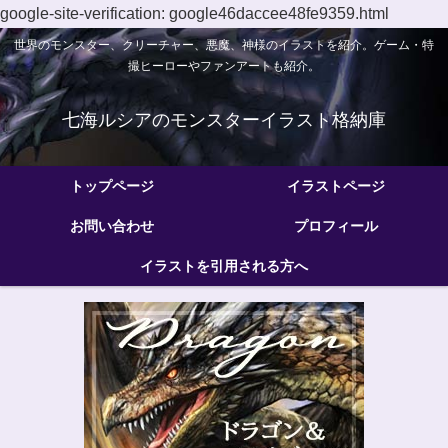
google-site-verification: google46daccee48fe9359.html
世界のモンスター、クリーチャー、悪魔、神様のイラストを紹介。ゲーム・特
撮ヒーローやファンアートも紹介。
七海ルシアのモンスターイラスト格納庫
トップページ
イラストページ
お問い合わせ
プロフィール
イラストを引用される方へ