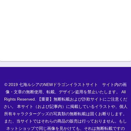
© 2019 七海ルシアのNEWドラゴンイラストサイト サイト内の画
像・文章の無断使用、転載、デザイン盗用を禁止いたします。 All
Rights Reserved. 【重要】無断転載および詐欺サイトにご注意くだ
さい。 本サイト（および記事内）に掲載しているイラストや、個人
所有キャラクターグッズの写真類の無断転載は固くお断りします。
また、当サイトではそれらの商品の販売は行っておりません。もし
ネットショップで同じ画像を見かけても、それは無断転載ですの