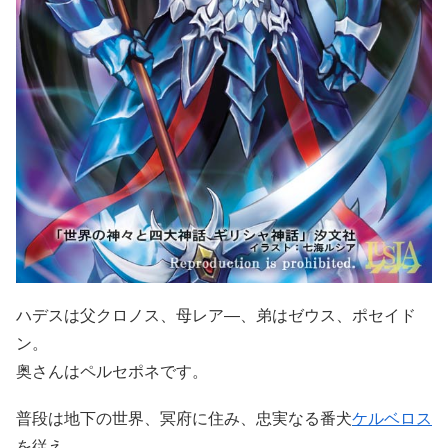
ハデスは父クロノス、母レア―、弟はゼウス、ポセイド
ン。
奥さんはペルセポネです。
普段は地下の世界、冥府に住み、忠実なる番犬
ケルベロス
を従え、