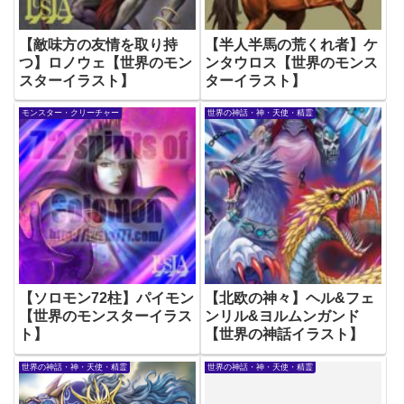
【敵味方の友情を取り持
【半人半馬の荒くれ者】ケ
つ】ロノウェ【世界のモン
ンタウロス【世界のモンス
スターイラスト】
ターイラスト】
モンスター・クリーチャー
世界の神話・神・天使・精霊
【ソロモン72柱】パイモン
【北欧の神々】ヘル&フェ
【世界のモンスターイラス
ンリル&ヨルムンガンド
ト】
【世界の神話イラスト】
世界の神話・神・天使・精霊
世界の神話・神・天使・精霊