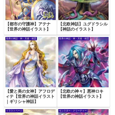
【都市の守護神】アテナ
【北欧神話】ユグドラシル
【世界の神話イラスト】
【神話のイラスト】
世界の神話・神・天使・精霊
世界の神話・神・天使・精霊
【愛と美の女神】アフロデ
【北欧の神々】悪神ロキ
ィテ【世界の神話イラスト
【世界の神話イラスト】
｜ギリシャ神話】
イラストページ
モンスター・クリーチャー