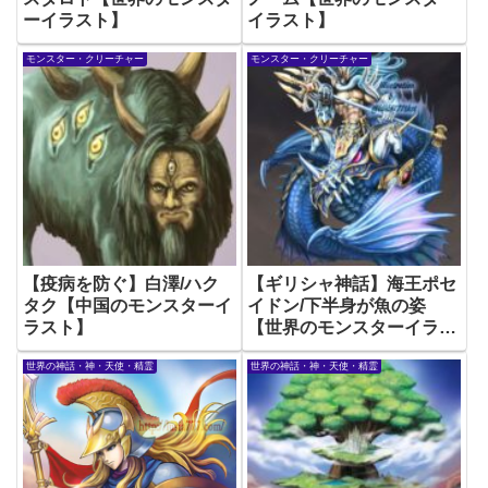
ーイラスト】
イラスト】
モンスター・クリーチャー
モンスター・クリーチャー
【疫病を防ぐ】白澤/ハク
【ギリシャ神話】海王ポセ
タク【中国のモンスターイ
イドン/下半身が魚の姿
ラスト】
【世界のモンスターイラス
ト】
世界の神話・神・天使・精霊
世界の神話・神・天使・精霊