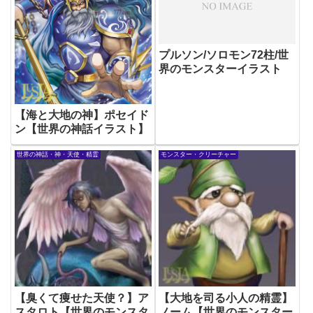
プルソン/ソロモン72柱/世
界のモンスターイラスト
【海と大地の神】ポセイド
ン【世界の神話イラスト】
世界の神話・神・天使・精霊
モンスター・クリーチャー
【臭くて痩せた天使？】ア
【大地を司る小人の精霊】
スタロト【世界のモンスタ
ノーム【世界のモンスター