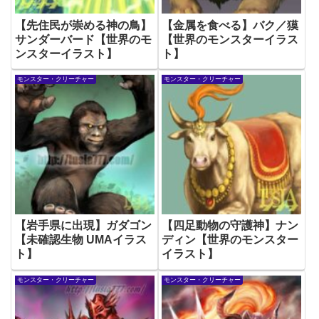
【先住民が崇める神の鳥】
【金属を食べる】バク／獏
サンダーバード【世界のモ
【世界のモンスターイラス
ンスターイラスト】
ト】
モンスター・クリーチャー
モンスター・クリーチャー
【岩手県に出現】ガダゴン
【四足動物の守護神】ナン
【未確認生物 UMAイラス
ディン【世界のモンスター
ト】
イラスト】
モンスター・クリーチャー
モンスター・クリーチャー