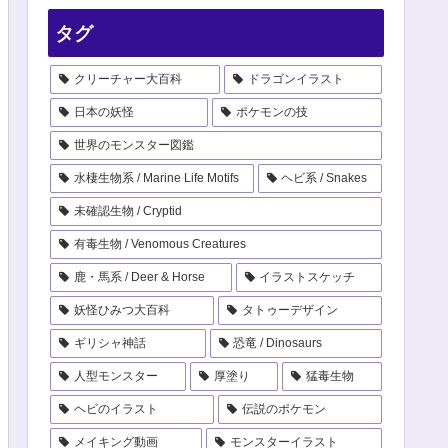
タグ
クリーチャー大百科
ドラゴンイラスト
日本の妖怪
ポケモンの技
世界のモンスター図鑑
水棲生物系 / Marine Life Motifs
ヘビ系 / Snakes
未確認生物 / Cryptid
有毒生物 / Venomous Creatures
鹿・馬系 / Deer & Horse
イラストスケッチ
妖怪ひみつ大百科
タトゥーデザイン
ギリシャ神話
恐竜 / Dinosaurs
人型モンスター
厚塗り
猛毒生物
ヘビのイラスト
伝説のポケモン
メイキング動画
モンスターイラスト