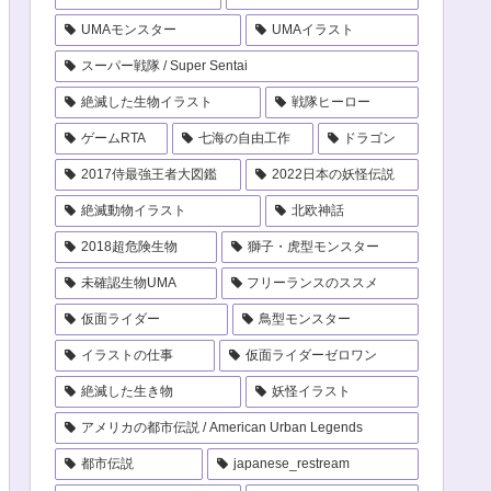
UMAモンスター
UMAイラスト
スーパー戦隊 / Super Sentai
絶滅した生物イラスト
戦隊ヒーロー
ゲームRTA
七海の自由工作
ドラゴン
2017侍最強王者大図鑑
2022日本の妖怪伝説
絶滅動物イラスト
北欧神話
2018超危険生物
獅子・虎型モンスター
未確認生物UMA
フリーランスのススメ
仮面ライダー
鳥型モンスター
イラストの仕事
仮面ライダーゼロワン
絶滅した生き物
妖怪イラスト
アメリカの都市伝説 / American Urban Legends
都市伝説
japanese_restream