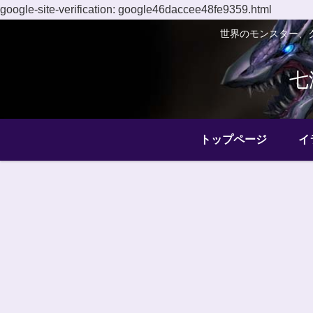
google-site-verification: google46daccee48fe9359.html
世界のモンスター、
七
トップページ
イ