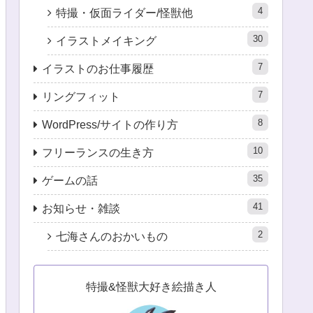
4
特撮・仮面ライダー/怪獣他
30
イラストメイキング
7
イラストのお仕事履歴
7
リングフィット
8
WordPress/サイトの作り方
10
フリーランスの生き方
35
ゲームの話
41
お知らせ・雑談
2
七海さんのおかいもの
特撮&怪獣大好き絵描き人