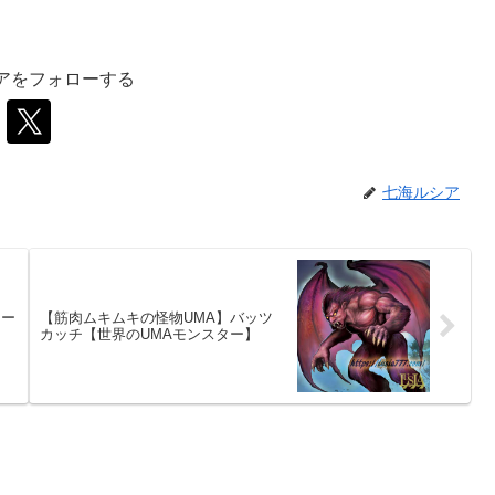
アをフォローする
七海ルシア
ワー
【筋肉ムキムキの怪物UMA】バッツ
カッチ【世界のUMAモンスター】