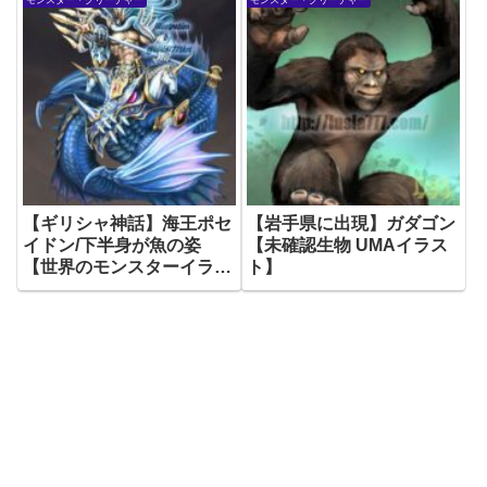
【ギリシャ神話】海王ポセ
【岩手県に出現】ガダゴン
イドン/下半身が魚の姿
【未確認生物 UMAイラス
【世界のモンスターイラス
ト】
ト】