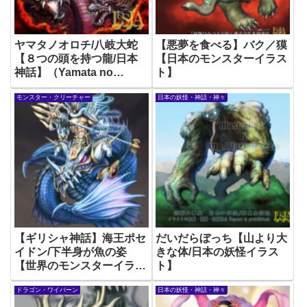
ヤマタノオロチ/八岐大蛇
【悪夢を食べる】バク／獏
【８つの頭を持つ龍/日本
【日本のモンスターイラス
神話】（Yamata no
ト】
Orochi: The 8-headed
モンスター・クリーチャー
日本の妖怪・神話・神々
Dragon of Japanese
Mythology）
【ギリシャ神話】海王ポセ
だいだらぼっち【山より大
イドン/下半身が魚の姿
きな体/日本の妖怪イラス
【世界のモンスターイラス
ト】
ト】
ドラゴン・ワイバーン
日本の妖怪・神話・神々