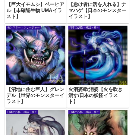
【巨大イモムシ】ベーヒア
【怠け者に活を入れる】ナ
ル【未確認生物 UMAイラ
マハゲ【日本のモンスター
スト】
イラスト】
モンスター・クリーチャー
日本の妖怪・神話・神々
【沼地に住む巨人】グレン
火消婆/吹消婆【火を吹き
デル【世界のモンスターイ
消す/日本の妖怪イラス
ラスト】
ト】
日本の妖怪・神話・神々
日本の妖怪・神話・神々