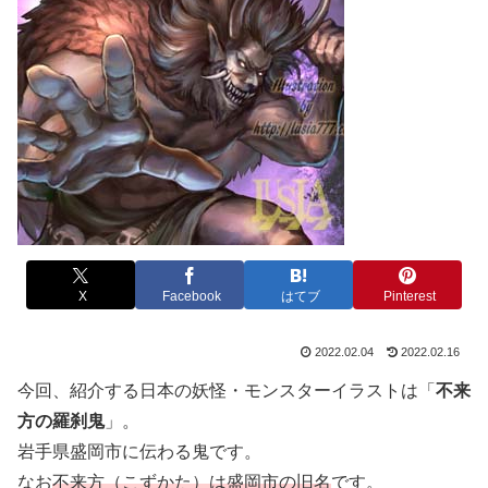
X
Facebook
はてブ
Pinterest
2022.02.04
2022.02.16
今回、紹介する日本の妖怪・モンスターイラストは「
不来
方の羅刹鬼
」。
岩手県盛岡市に伝わる鬼です。
なお
不来方（こずかた）は盛岡市の旧名
です。