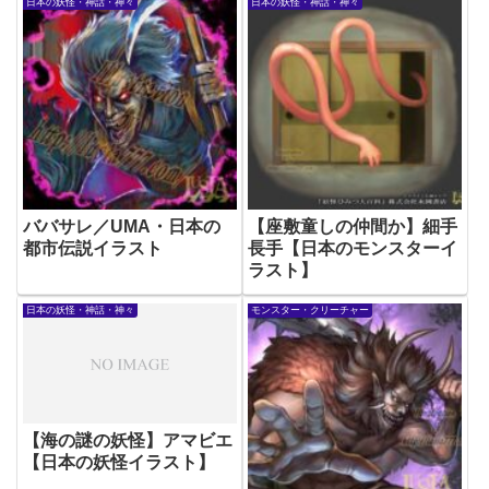
日本の妖怪・神話・神々
日本の妖怪・神話・神々
ババサレ／UMA・日本の
【座敷童しの仲間か】細手
都市伝説イラスト
長手【日本のモンスターイ
ラスト】
日本の妖怪・神話・神々
モンスター・クリーチャー
【海の謎の妖怪】アマビエ
【日本の妖怪イラスト】