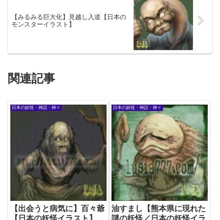
【みるみる巨大化】見越し入道【日本の
モンスターイラスト】
関連記事
日本の妖怪・神話・神々
日本の妖怪・神話・神々
【出会うと病気に】百々爺
油すまし【熊本県に現れた
【日本の妖怪イラスト】
謎の妖怪／日本の妖怪イラ