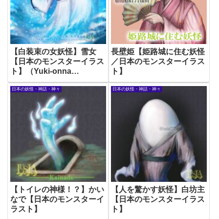
【白装束の女妖怪】雪女
長壁姫【姫路城に住む妖怪
【日本のモンスターイラス
／日本のモンスターイラス
ト】（Yuki-onna
ト】
Japanese Yokai)
日本の妖怪・神話・神々
日本の妖怪・神話・神々
【トイレの神様！？】かい
【人を驚かす妖怪】白坊主
なで【日本のモンスターイ
【日本のモンスターイラス
ラスト】
ト】