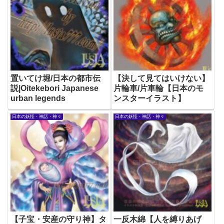
置いてけ堀/日本の都市伝
【決して見てはいけない】
説|Oitekebori Japanese
片輪車/片車輪【日本のモ
urban legends
ンスターイラスト】
日本の妖怪・神話・神々
日本の妖怪・神話・神々
【子宝・安産の守り神】タ
一反木綿【人を縛りあげ