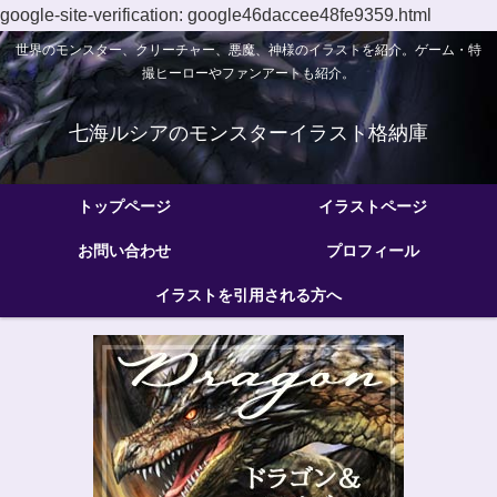
google-site-verification: google46daccee48fe9359.html
世界のモンスター、クリーチャー、悪魔、神様のイラストを紹介。ゲーム・特
撮ヒーローやファンアートも紹介。
七海ルシアのモンスターイラスト格納庫
トップページ
イラストページ
お問い合わせ
プロフィール
イラストを引用される方へ