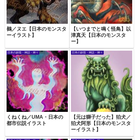
鵺／ヌエ【日本のモンスタ
【いつまでと鳴く怪鳥】以
ーイラスト】
津真天【日本のモンスタ
ー】
日本の妖怪・神話・神々
日本の妖怪・神話・神々
くねくね／UMA・日本の
【元は獅子だった】狛犬／
都市伝説イラスト
狛犬阿形【日本のモンスタ
ーイラスト】