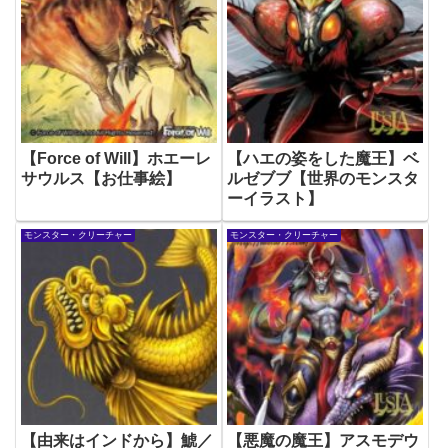
【Force of Will】ホエーレ
【ハエの姿をした魔王】ベ
サウルス【お仕事絵】
ルゼブブ【世界のモンスタ
ーイラスト】
モンスター・クリーチャー
モンスター・クリーチャー
【由来はインドから】鯱／
【悪魔の魔王】アスモデウ